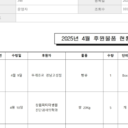
348
등록일
202
운영자
조회수
10
드