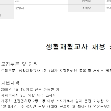
201
등록일
202
운영자
조회수
65
드