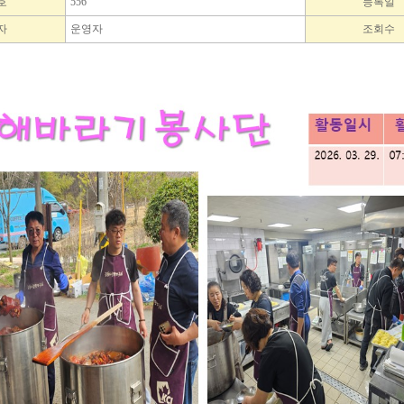
호
556
등록일
자
운영자
조회수