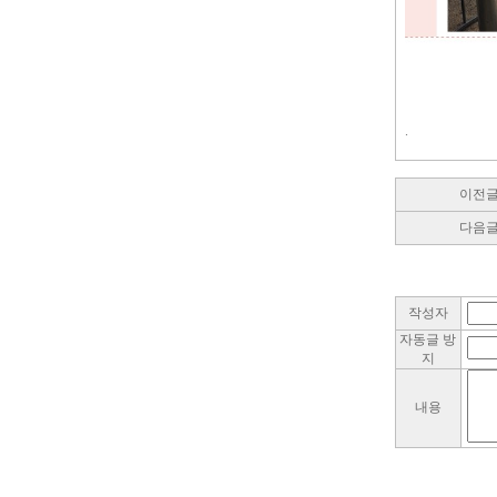
.
이전
다음
작성자
자동글 방
지
내용