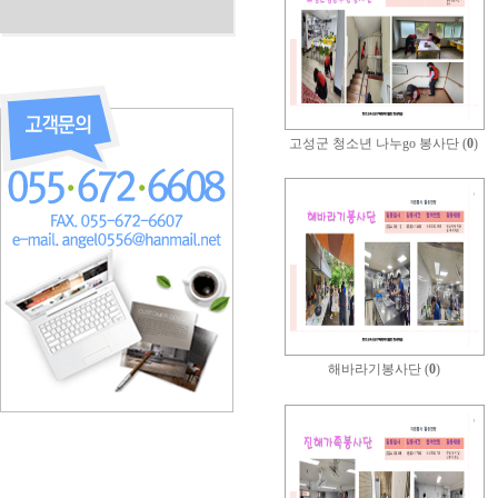
고성군 청소년 나누go 봉사단 (
0
)
해바라기봉사단 (
0
)