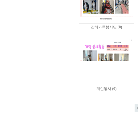
진해가족봉사단 (
0
)
개인봉사 (
0
)