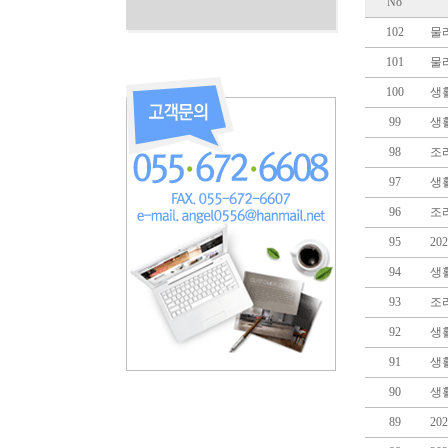
No
102
물
101
물
100
생
99
생
98
조
97
생
96
조
95
2
94
생
93
조
92
생
91
생
90
생
89
20